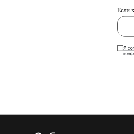
Если х
Я со
конф