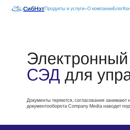
СибНэт
Продукты и услуги
О компании
Блог
Ко
Электронный
СЭД
для упр
Документы теряются, согласования занимают н
документооборота Company Media наводит пор