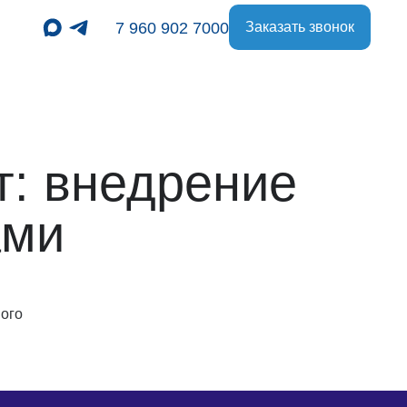
7 960 902 7000
Заказать звонок
: внедрение
ами
ного