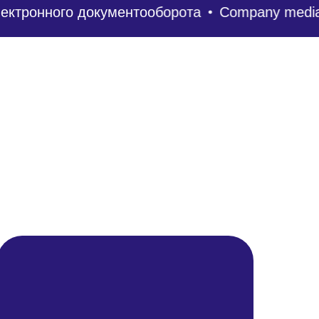
тронного документооборота
Company media