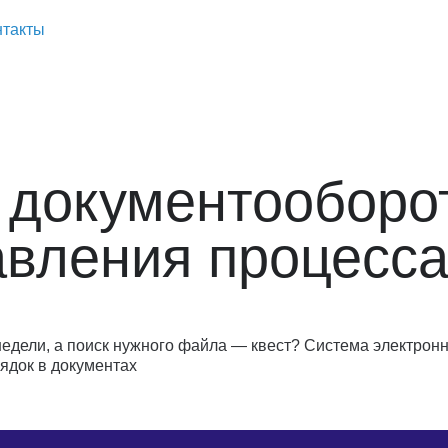
нтакты
 документооборот
авления процесс
едели, а поиск нужного файла — квест? Система электрон
ядок в документах